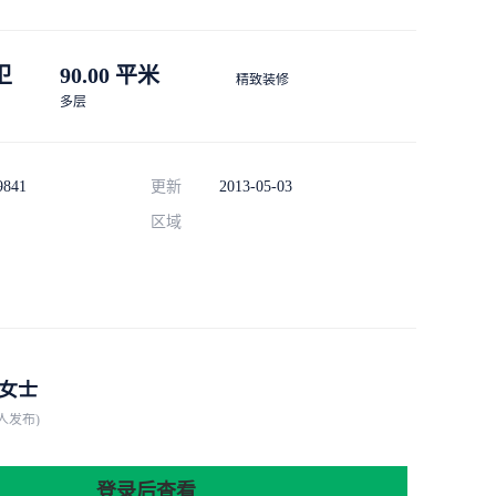
 卫
90.00 平米
精致装修
多层
9841
更新
2013-05-03
区域
女士
人发布)
登录后查看