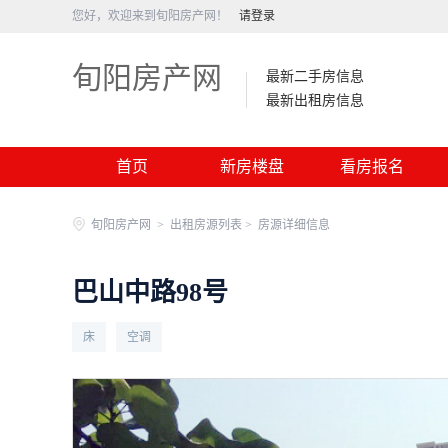
您好，欢迎来到旬阳房产网！
请登录
旬阳房产网
最新二手房信息
最新出租房信息
首页
新房楼盘
看房报名
旬阳房产网
>
出租房源列表 >
房源详细信息
巴山中路98号
床
空调