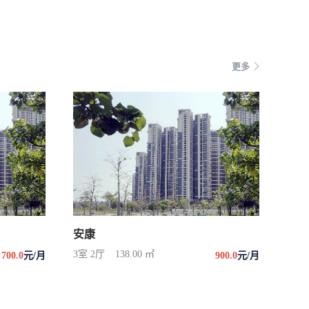
更多
安康
3室 2厅
138.00 ㎡
700.0
元/月
900.0
元/月