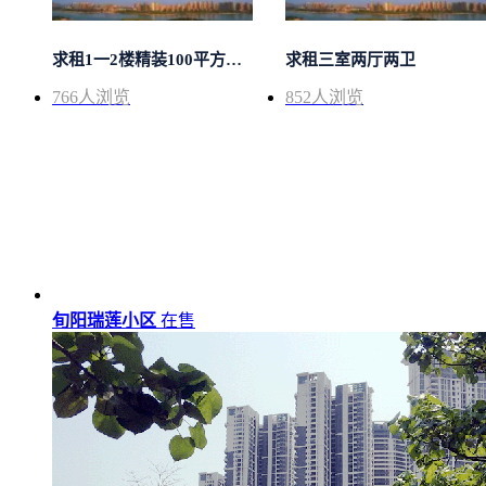
求租1一2楼精装100平方里面基本设备不...
求租三室两厅两卫
766
人浏览
852
人浏览
旬阳瑞莲小区
在售